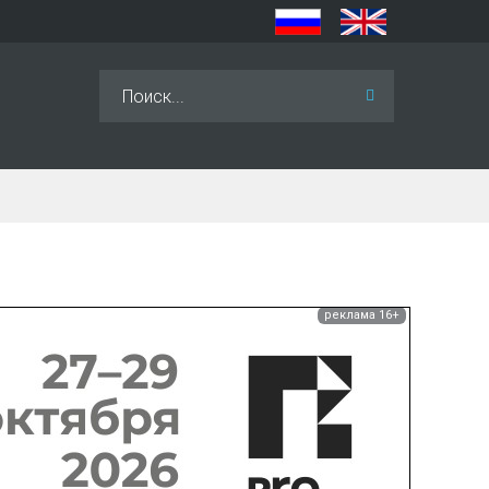
Искать...
реклама 16+