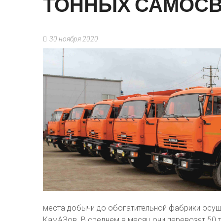
ТОННЫХ
САМОС
30 ноября 2020
места добычи до обогатительной фабрики осущ
КамАЗов. В среднем в месяц они перевозят 50 т