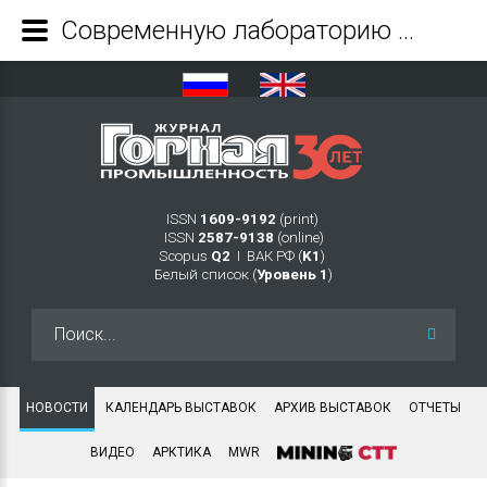
Современную лабораторию анализа масел открыли на Солнцевском угольном разрезе - Журнал Горная промышленность
ISSN
1609-9192
(print)
ISSN
2587-9138
(online)
Scopus
Q2
Ι ВАК РФ (
K1
)
Белый список (
Уровень 1
)
Искать...
НОВОСТИ
КАЛЕНДАРЬ ВЫСТАВОК
АРХИВ ВЫСТАВОК
ОТЧЕТЫ
ВИДЕО
АРКТИКА
MWR