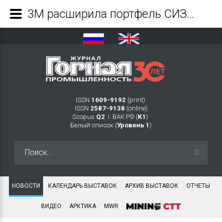
3М расширила портфель СИЗ на российском рынке - Журнал Горная промышленность
ISSN
1609-9192
(print)
ISSN
2587-9138
(online)
Scopus
Q2
Ι ВАК РФ (
K1
)
Белый список (
Уровень 1
)
Искать...
НОВОСТИ
КАЛЕНДАРЬ ВЫСТАВОК
АРХИВ ВЫСТАВОК
ОТЧЕТЫ
ВИДЕО
АРКТИКА
MWR