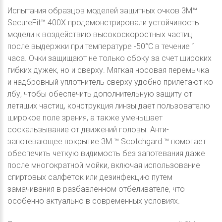
Испытания образцов моделей защитных очков 3M™
SecureFit™ 400X продемонстрировали устойчивость
модели к воздействию высокоскоростных частиц
после выдержки при температуре -50°С в течение 1
часа. Очки защищают не только сбоку за счет широких
гибких дужек, но и сверху. Мягкая носовая перемычка
и надбровный уплотнитель сверху удобно прилегают ко
лбу, чтобы обеспечить дополнительную защиту от
летящих частиц, конструкция линзы дает пользователю
широкое поле зрения, а также уменьшает
соскальзывание от движений головы. Анти-
запотевающее покрытие 3M ™ Scotchgard ™ помогает
обеспечить четкую видимость без запотевания даже
после многократной мойки, включая использование
спиртовых салфеток или дезинфекцию путем
замачивания в разбавленном отбеливателе, что
особенно актуально в современных условиях.