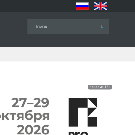
Искать...
реклама 16+