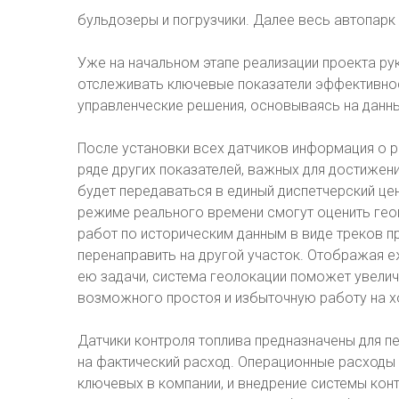
бульдозеры и погрузчики. Далее весь автопарк 
Уже на начальном этапе реализации проекта р
отслеживать ключевые показатели эффективнос
управленческие решения, основываясь на данн
После установки всех датчиков информация о р
ряде других показателей, важных для достижен
будет передаваться в единый диспетчерский це
режиме реального времени смогут оценить гео
работ по историческим данным в виде треков п
перенаправить на другой участок. Отображая
ею задачи, система геолокации поможет увелич
возможного простоя и избыточную работу на х
Датчики контроля топлива предназначены для п
на фактический расход. Операционные расходы
ключевых в компании, и внедрение системы конт