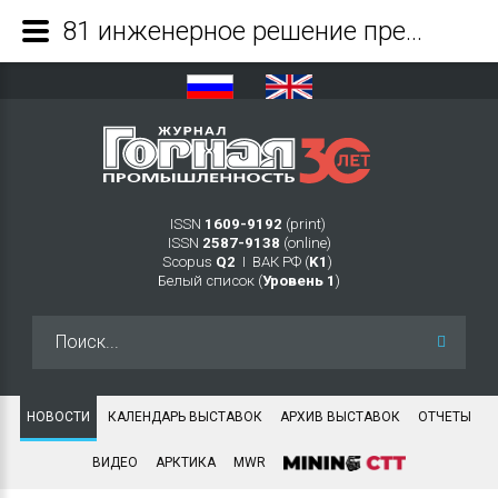
81 инженерное решение представят на финале Осеннего кубка чемпионата «CASE-IN» - Журнал Горная промышленность
ISSN
1609-9192
(print)
ISSN
2587-9138
(online)
Scopus
Q2
Ι ВАК РФ (
K1
)
Белый список (
Уровень 1
)
Искать...
НОВОСТИ
КАЛЕНДАРЬ ВЫСТАВОК
АРХИВ ВЫСТАВОК
ОТЧЕТЫ
ВИДЕО
АРКТИКА
MWR