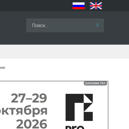
Искать...
оне
реклама 16+