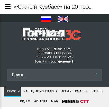
«Южный Кузбасс» на 20 процентов нарастил объемы добычи угля в 2020 году - Журнал Горная промышленность
ISSN
1609-9192
(print)
ISSN
2587-9138
(online)
Scopus
Q2
Ι ВАК РФ (
K1
)
Белый список (
Уровень 1
)
Искать...
НОВОСТИ
КАЛЕНДАРЬ ВЫСТАВОК
АРХИВ ВЫСТАВОК
ОТЧЕТЫ
ВИДЕО
АРКТИКА
MWR