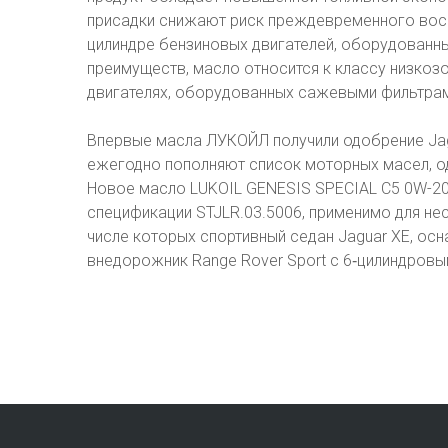
присадки снижают риск преждевременного восп
цилиндре бензиновых двигателей, оборудован
преимуществ, масло относится к классу низкозо
двигателях, оборудованных сажевыми фильтра
Впервые масла ЛУКОЙЛ получили одобрение Jagua
ежегодно пополняют список моторных масел, 
Новое масло LUKOIL GENESIS SPECIAL C5 0W-20,
спецификации STJLR.03.5006, применимо для не
числе которых спортивный седан Jaguar XE, ос
внедорожник Range Rover Sport c 6‑цилиндровы