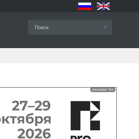
Искать...
реклама 16+