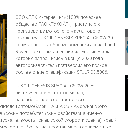
ООО «ЛЛК-Интернешнл» (100% дочернее
общество ПАО «ЛУКОЙЛ») приступило к
производству моторного масла нового
поколения LUKOIL GENESIS SPECIAL C5 0W-20,
получившего одобрение компании Jaguar Land
Rover. По итогам успешных испытаний масла,
которые завершились в конце 2020 года,
автопроизводитель подтвердил его полное
соответствие спецификации STJLR.03.5006.
LUKOIL GENESIS SPECIAL C5 0W-20 –
синтетическое моторное масло,
разработанное в соответствии с
дителей автомобилей – ACEA С5 и Американского
м высоким потребительским свойствам, а именно
урная вязкость при высокой скорости сдвига), новый
омичностью. Входящие в состав масла современные