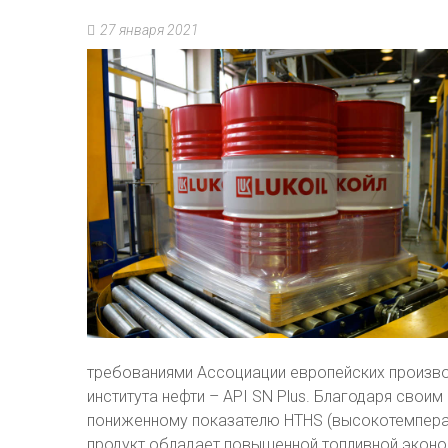
27 января 2021
требованиями Ассоциации европейских произво
института нефти – API SN Plus. Благодаря свои
пониженному показателю HTHS (высокотемперат
продукт обладает повышенной топливной экон