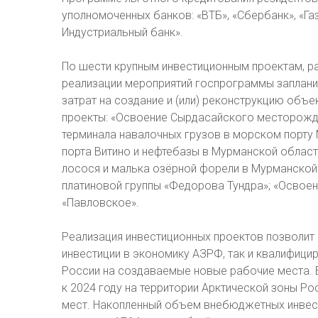
уполномоченных банков: «ВТБ», «Сбербанк», «Г
Индустриальный банк».
По шести крупным инвестиционным проектам, р
реализации мероприятий госпрограммы заплан
затрат на создание и (или) реконструкцию объ
проекты: «Освоение Сырдасайского месторожде
терминала навалочных грузов в морском порту
порта Витино и нефтебазы в Мурманской облас
лосося и малька озёрной форели в Мурманской
платиновой группы «Федорова Тундра»; «Освое
«Павловское».
Реализация инвестиционных проектов позволит
инвестиции в экономику АЗРФ, так и квалифици
России на создаваемые новые рабочие места. 
к 2024 году на территории Арктической зоны Р
мест. Накопленный объем внебюджетных инвест