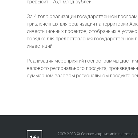
превысит 176,1 млрд рублей.
За 4 года реализации государственной програ
привлеченных для реализации на территории Ар
инвестиционных проектов, отобранных в устан
порядке для предоставления государственной 
инвестиций.
Реализация мероприятий госпрограммы даст имп
валового регионального продукта, произведенн
суммарном валовом региональном продукте рег
2008-2023 © Сетевое издание «mining-media.ru