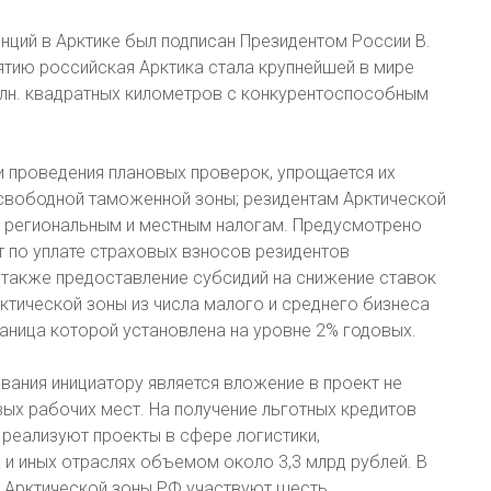
ций в Арктике был подписан Президентом России В.
нятию российская Арктика стала крупнейшей в мире
лн. квадратных километров с конкурентоспособным
и проведения плановых проверок, упрощается их
свободной таможенной зоны; резидентам Арктической
 региональным и местным налогам. Предусмотрено
 по уплате страховых взносов резидентов
 также предоставление субсидий на снижение ставок
ктической зоны из числа малого и среднего бизнеса
аница которой установлена на уровне 2% годовых.
ания инициатору является вложение в проект не
ых рабочих мест. На получение льготных кредитов
 реализуют проекты в сфере логистики,
 и иных отраслях объемом около 3,3 млрд рублей. В
 Арктической зоны РФ участвуют шесть