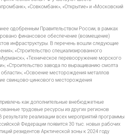
азпромбанк», «Совкомбанк», «Открытие» и «Московский
анее одобренным Правительством России, в рамках
ировано финансовое обеспечение (возмещение)
ектов инфраструктуры. В перечень вошли следующие
ния»; «Строительство специализированного
 Мурманск»; «Техническое перевооружение морского
ти»; «Строительство завода по выращиванию смолта
 области»; «Освоение месторождения металлов
ние свинцово-цинкового месторождения
 привлечь как дополнительные внебюджетные
рованные трудовые ресурсы из других регионов
В результате реализации всех мероприятий программы
оссийской Федерации появится 30 тыс. новых рабочих
иций резидентов Арктической зоны к 2024 году