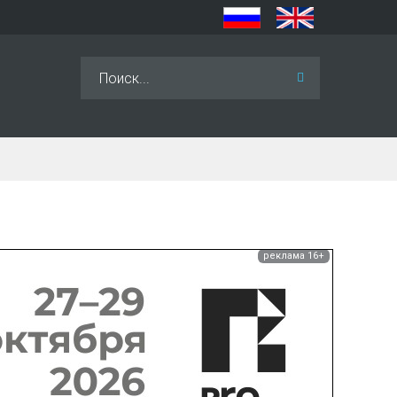
Искать...
реклама 16+