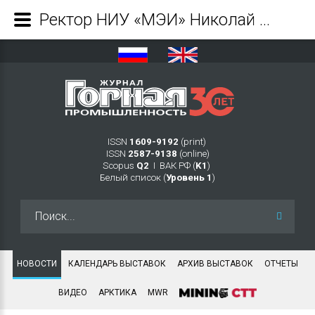
Ректор НИУ «МЭИ» Николай Рогалев принял участие в заседании итоговой коллегии Минэнерго России - Журнал Горная промышленность
ISSN
1609-9192
(print)
ISSN
2587-9138
(online)
Scopus
Q2
Ι ВАК РФ (
K1
)
Белый список (
Уровень 1
)
Искать...
НОВОСТИ
КАЛЕНДАРЬ ВЫСТАВОК
АРХИВ ВЫСТАВОК
ОТЧЕТЫ
ВИДЕО
АРКТИКА
MWR