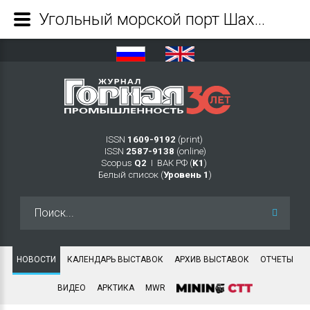
Угольный морской порт Шахтерск первым в Сахалинской области принял крупнейшее судно грузоподъемностью 206 тысяч тонн - Журнал Горная промышленность
ISSN
1609-9192
(print)
ISSN
2587-9138
(online)
Scopus
Q2
Ι ВАК РФ (
K1
)
Белый список (
Уровень 1
)
Искать...
НОВОСТИ
КАЛЕНДАРЬ ВЫСТАВОК
АРХИВ ВЫСТАВОК
ОТЧЕТЫ
ВИДЕО
АРКТИКА
MWR