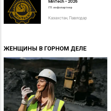
MinTech
-
2026
ГП:
инфопартнер
Казахстан, Павлодар
ЖЕНЩИНЫ
В
ГОРНОМ
ДЕЛЕ