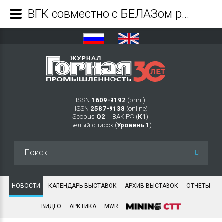
ВГК совместно с БЕЛАЗом разрабатывают самосвал на электротяге - Журнал Горная промышленность
ISSN
1609-9192
(print)
ISSN
2587-9138
(online)
Scopus
Q2
Ι ВАК РФ (
K1
)
Белый список (
Уровень 1
)
Искать...
НОВОСТИ
КАЛЕНДАРЬ ВЫСТАВОК
АРХИВ ВЫСТАВОК
ОТЧЕТЫ
ВИДЕО
АРКТИКА
MWR