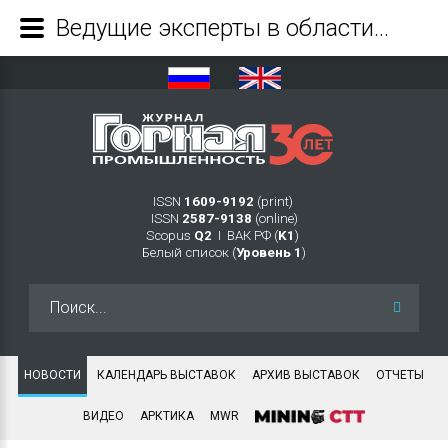
Ведущие эксперты в области инженерного моделирования обсудят будущее промышленных предприятий в России - Журнал Горная промышленность
ISSN
1609-9192
(print)
ISSN
2587-9138
(online)
Scopus
Q2
Ι ВАК РФ (
K1
)
Белый список (
Уровень 1
)
Искать...
НОВОСТИ
КАЛЕНДАРЬ ВЫСТАВОК
АРХИВ ВЫСТАВОК
ОТЧЕТЫ
ВИДЕО
АРКТИКА
MWR