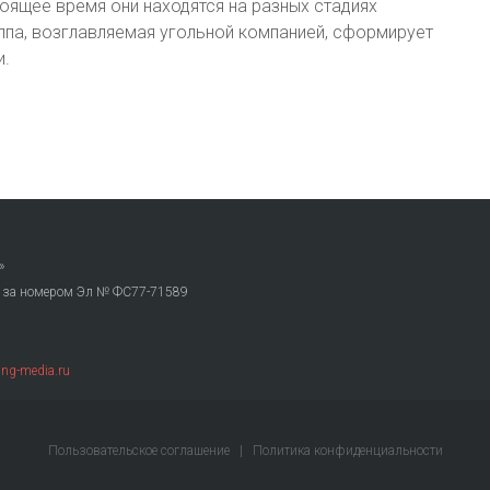
тоящее время они находятся на разных стадиях
уппа, возглавляемая угольной компанией, сформирует
и.
»
. за номером Эл № ФС77-71589
ng-media.ru
Пользовательское соглашение
|
Политика конфиденциальности