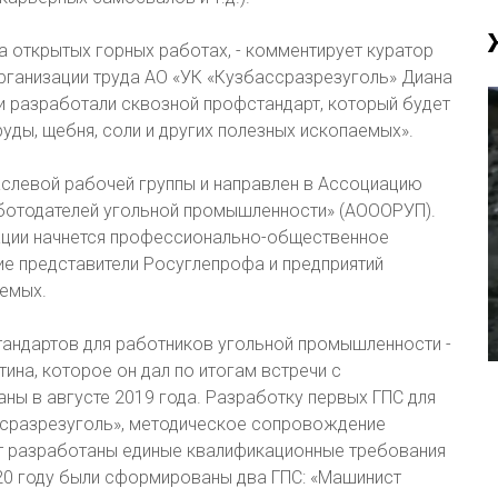
а открытых горных работах, - комментирует куратор
рганизации труда АО «УК «Кузбассразрезуголь» Диана
и разработали сквозной профстандарт, который будет
руды, щебня, соли и других полезных ископаемых».
слевой рабочей группы и направлен в Ассоциацию
отодателей угольной промышленности» (АОООРУП).
ации начнется профессионально-общественное
ие представители Росуглепрофа и предприятий
аемых.
андартов для работников угольной промышленности -
ина, которое он дал по итогам встречи с
ы в августе 2019 года. Разработку первых ГПС для
ссразрезуголь», методическое сопровождение
т разработаны единые квалификационные требования
020 году были сформированы два ГПС: «Машинист