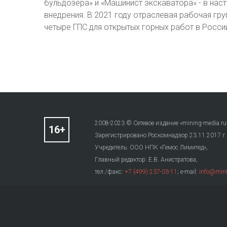
бульдозера» и «Машинист экскаватора» - в нас
внедрения. В 2021 году отраслевая рабочая гр
четыре ГПС для открытых горных работ в Росси
2008-2023 © Сетевое издание «mining-media.ru
Зарегистрировано Роскомнадзор 23.11.2017 г
Учредитель: ООО НПК «Гемос Лимитед»,
Главный редактор: Е.В. Анистратова,
тел./факс:
+7 (499) 237-03-11
; e-mail:
info@mini