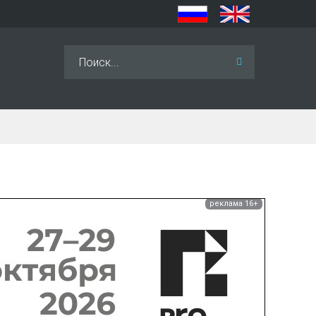
Искать...
реклама 16+