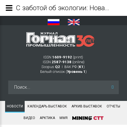
С заботой об экологии: Новая электрическая буровая машина Face Master 1.7LE - Журнал Горная промышленность
ISSN
1609-9192
(print)
ISSN
2587-9138
(online)
Scopus
Q2
Ι ВАК РФ (
K1
)
Белый список (
Уровень 1
)
Искать...
НОВОСТИ
КАЛЕНДАРЬ ВЫСТАВОК
АРХИВ ВЫСТАВОК
ОТЧЕТЫ
ВИДЕО
АРКТИКА
MWR