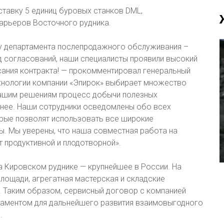
ставку 5 единиц буровых станков DML,
карьеров Восточного рудника.
у департамента послепродажного обслуживания –
д согласований, наши специалисты проявили высокий
ания контракта! — прокомментировал генеральный
ехнологии компании «Эпирок» выбирает множество
нашим решениям процесс добычи полезных
нее. Наши сотрудники осведомлены обо всех
орые позволят использовать все широкие
ы. Мы уверены, что наша совместная работа на
т продуктивной и плодотворной».
а Кировском руднике — крупнейшее в России. На
лощади, агрегатная мастерская и складские
. Таким образом, сервисный договор с компанией
даментом для дальнейшего развития взаимовыгодного
.