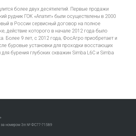
лится более двух десятилетий. Первые продажи
ий рудник ГОК «Апатит» были осуществлены в 2000
ервый в России сервисный договор на полное
ке, действие которого в начале 2012 года было
а. Более 9 лет, с 2012 года, ФосАгро приобретает и
числе буровые установки для проходки восстающих
 для бурения глубоких скважин Simba L6C и Simba
»
. за номером Эл № ФС77-71589