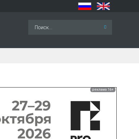
Искать...
реклама 16+