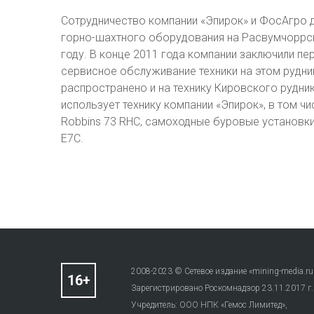
Сотрудничество компании «Эпирок» и ФосАгро д
горно-шахтного оборудования на Расвумчоррск
году. В конце 2011 года компании заключили п
сервисное обслуживание техники на этом рудни
распространено и на технику Кировского рудник
использует технику компании «Эпирок», в том 
Robbins 73 RHC, самоходные буровые установки
E7C.
2008-2023 © Сетевое издание «mining-media.ru
Зарегистрировано Роскомнадзор 23.11.2017 г
Учредитель: ООО НПК «Гемос Лимитед»,