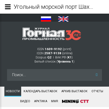
Угольный морской порт Шахтерск установил рекорд суточной отгрузки угля - Журнал Горная промышленность
ISSN
1609-9192
(print)
ISSN
2587-9138
(online)
Scopus
Q2
Ι ВАК РФ (
K1
)
Белый список (
Уровень 1
)
Искать...
НОВОСТИ
КАЛЕНДАРЬ ВЫСТАВОК
АРХИВ ВЫСТАВОК
ОТЧЕТЫ
ВИДЕО
АРКТИКА
MWR