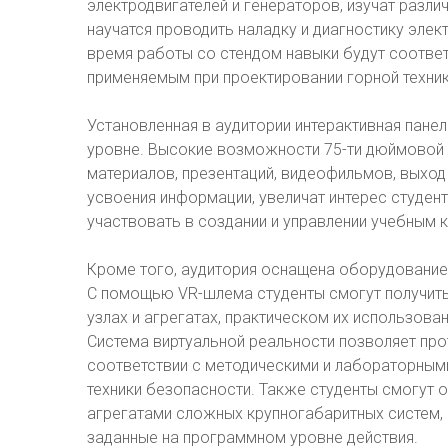
электродвигателей и генераторов, изучат разл
научатся проводить наладку и диагностику элек
время работы со стендом навыки будут соотве
применяемым при проектировании горной техник
Установленная в аудитории интерактивная пане
уровне. Высокие возможности 75-ти дюймовой т
материалов, презентаций, видеофильмов, выход
усвоения информации, увеличат интерес студен
участвовать в создании и управлении учебным 
Кроме того, аудитория оснащена оборудование
С помощью VR-шлема студенты смогут получить 
узлах и агрегатах, практическом их использова
Система виртуальной реальности позволяет про
соответствии с методическими и лабораторным
техники безопасности. Также студенты смогут 
агрегатами сложных крупногабаритных систем, в
заданные на программном уровне действия.