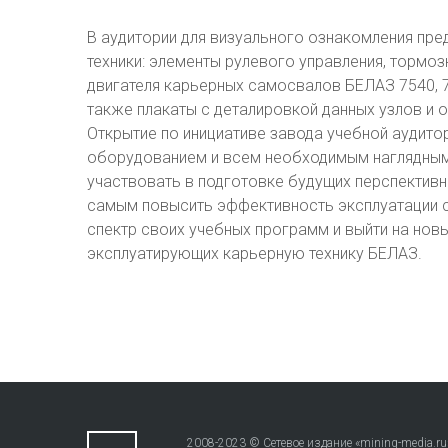
В аудитории для визуального ознакомления п
техники: элементы рулевого управления, тормоз
двигателя карьерных самосвалов БЕЛАЗ 7540, 75
также плакаты с деталировкой данных узлов и о
Открытие по инициативе завода учебной аудит
оборудованием и всем необходимым наглядным
участвовать в подготовке будущих перспектив
самым повысить эффективность эксплуатации св
спектр своих учебных программ и выйти на новы
эксплуатирующих карьерную технику БЕЛАЗ.
2008-2023 © Сетевое издание «mining-media.ru