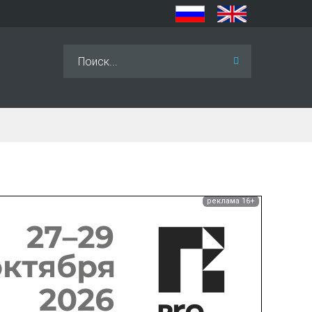
Искать...
реклама 16+