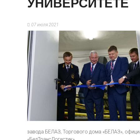
УНИВЕРСИТЕТЕ
07 июля 2021
завода БЕЛАЗ, Торгового дома «БЕЛАЗ», офици
«БелТрансЛогистик».