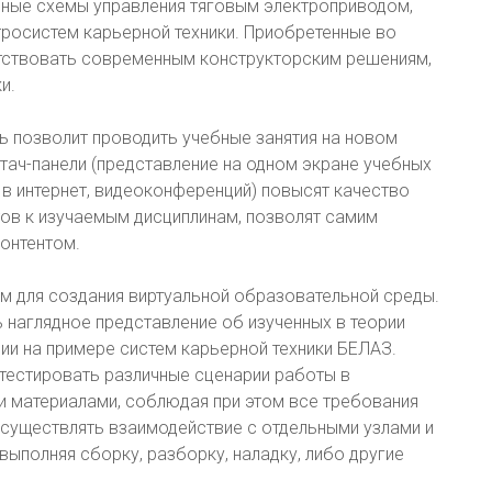
ичные схемы управления тяговым электроприводом,
тросистем карьерной техники. Приобретенные во
тствовать современным конструкторским решениям,
и.
ль позволит проводить учебные занятия на новом
ач-панели (представление на одном экране учебных
 в интернет, видеоконференций) повысят качество
тов к изучаемым дисциплинам, позволят самим
контентом.
м для создания виртуальной образовательной среды.
наглядное представление об изученных в теории
нии на примере систем карьерной техники БЕЛАЗ.
тестировать различные сценарии работы в
и материалами, соблюдая при этом все требования
осуществлять взаимодействие с отдельными узлами и
ыполняя сборку, разборку, наладку, либо другие