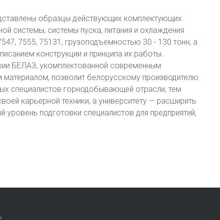
редставлены образцы действующих комплектующих
ной системы, системы пуска, питания и охлаждения
47, 7555, 75131, грузоподъемностью 30 - 130 тонн, а
писанием конструкции и принципа их работы.
ории БЕЛАЗ, укомплектованной современным
 материалом, позволит белорусскому производителю
ных специалистов горнодобывающей отрасли, тем
оей карьерной техники, а университету — расширить
й уровень подготовки специалистов для предприятий,
»