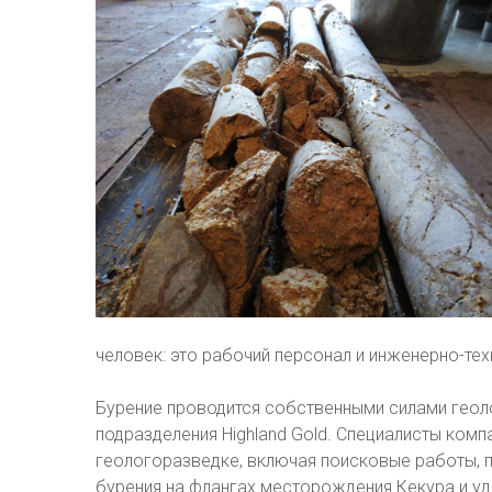
человек: это рабочий персонал и инженерно-тех
Бурение проводится собственными силами геол
подразделения Highland Gold. Специалисты комп
геологоразведке, включая поисковые работы, 
бурения на флангах месторождения Кекура и уд