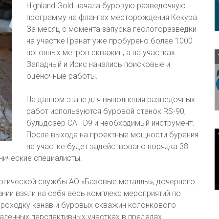
Highland Gold начала буровую разведочную
программу на флангах месторождения Кекура.
За месяц с момента запуска геологоразведки
на участке Гранат уже пробурено более 1000
погонных метров скважин, а на участках
Западный и Ирис начались поисковые и
оценочные работы.
На данном этапе для выполнения разведочных
работ используются буровой станок RS-90,
бульдозер CAT D9 и необходимый инструмент.
После выхода на проектные мощности бурения
на участке будет задействовано порядка 38
нические специалисты.
огической службы АО «Базовые металлы», дочернего
ании взяли на себя весь комплекс мероприятий по
проходку канав и буровых скважин колонкового
аленных перспективных участках в пределах