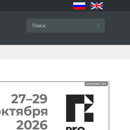
Искать...
реклама 16+