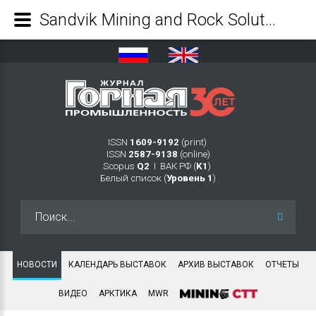
Sandvik Mining and Rock Solutions объявляет о начале процедуры выбора дистрибьютора в Казахстане - Журнал Горная промышленность
ISSN
1609-9192
(print)
ISSN
2587-9138
(online)
Scopus
Q2
Ι ВАК РФ (
K1
)
Белый список (
Уровень 1
)
Искать...
НОВОСТИ
КАЛЕНДАРЬ ВЫСТАВОК
АРХИВ ВЫСТАВОК
ОТЧЕТЫ
ВИДЕО
АРКТИКА
MWR