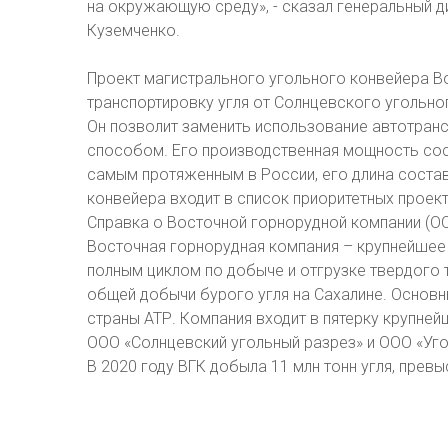
на окружающую среду», - сказал генеральный 
Куземченко.
Проект магистрального угольного конвейера В
транспортировку угля от Солнцевского угольно
Он позволит заменить использование автотранс
способом. Его производственная мощность сост
самым протяженным в России, его длина состав
конвейера входит в список приоритетных проек
Справка о Восточной горнорудной компании (ОО
Восточная горнорудная компания – крупнейшее
полным циклом по добыче и отгрузке твердого 
общей добычи бурого угля на Сахалине. Основ
страны АТР. Компания входит в пятерку крупней
ООО «Солнцевский угольный разрез» и ООО «Уго
В 2020 году ВГК добыла 11 млн тонн угля, прев