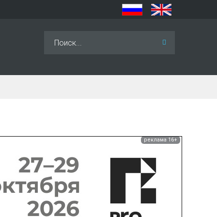
Искать...
реклама 16+