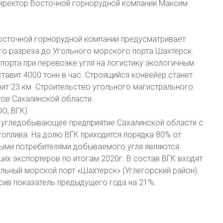
директор Восточной горнорудной компании Максим
осточной горнорудной компании предусматривает
го разреза до Угольного морского порта Шахтёрск.
порта при перевозке угля на логистику экологичным
авит 4000 тонн в час. Строящийся конвейер станет
ит 23 км. Строительство угольного магистрального
тов Сахалинской области.
О, ВГК)
 угледобывающее предприятие Сахалинской области с
топлива. На долю ВГК приходится порядка 80% от
ными потребителями добываемого угля являются
ших экспортеров по итогам 2020г. В состав ВГК входят
льный морской порт «Шахтерск» (Углегорский район).
ысив показатель предыдущего года на 21%.