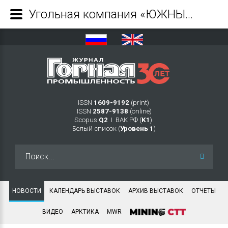
Угольная компания «ЮЖНЫЙ КУЗБАСС» объявляет о назначении нового управляющего директора - Журнал Горная промышленность
ISSN
1609-9192
(print)
ISSN
2587-9138
(online)
Scopus
Q2
Ι ВАК РФ (
K1
)
Белый список (
Уровень 1
)
Искать...
НОВОСТИ
КАЛЕНДАРЬ ВЫСТАВОК
АРХИВ ВЫСТАВОК
ОТЧЕТЫ
ВИДЕО
АРКТИКА
MWR