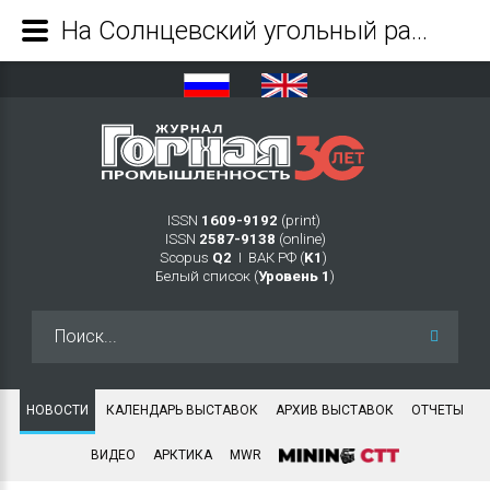
На Солнцевский угольный разрез поступила новая техника - Журнал Горная промышленность
ISSN
1609-9192
(print)
ISSN
2587-9138
(online)
Scopus
Q2
Ι ВАК РФ (
K1
)
Белый список (
Уровень 1
)
Искать...
НОВОСТИ
КАЛЕНДАРЬ ВЫСТАВОК
АРХИВ ВЫСТАВОК
ОТЧЕТЫ
ВИДЕО
АРКТИКА
MWR