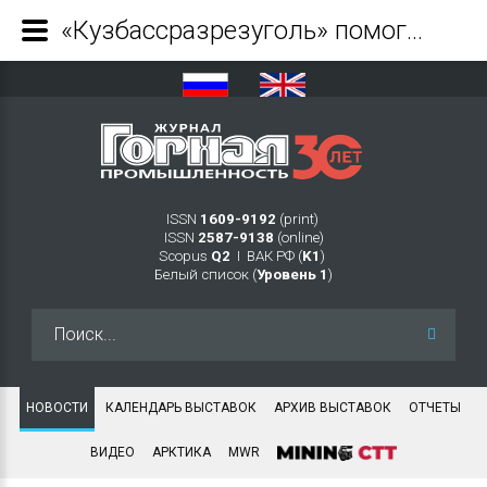
«Кузбассразрезуголь» помог собрать в школу почти 2 тыс. детей - Журнал Горная промышленность
ISSN
1609-9192
(print)
ISSN
2587-9138
(online)
Scopus
Q2
Ι ВАК РФ (
K1
)
Белый список (
Уровень 1
)
Искать...
НОВОСТИ
КАЛЕНДАРЬ ВЫСТАВОК
АРХИВ ВЫСТАВОК
ОТЧЕТЫ
ВИДЕО
АРКТИКА
MWR