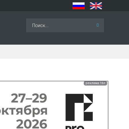
Искать...
реклама 16+