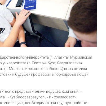
арственного университета (г. Апатиты, Мурманская
 университета (г. Екатеринбург, Свердловская
ов (г. Москва, Московская область) познакомили
готовки к будущей профессии в горнодобывающей
титься с представителями ведущих компаний –
а - «Кузбассразрезуголь» и «Ураласбест».
омпетенциях, необходимых при трудоустройстве.