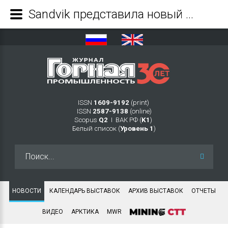
Sandvik представила новый 15-тонный подземный погрузчик Toro™ LH515i - Журнал Горная промышленность
ISSN
1609-9192
(print)
ISSN
2587-9138
(online)
Scopus
Q2
Ι ВАК РФ (
K1
)
Белый список (
Уровень 1
)
Искать...
НОВОСТИ
КАЛЕНДАРЬ ВЫСТАВОК
АРХИВ ВЫСТАВОК
ОТЧЕТЫ
ВИДЕО
АРКТИКА
MWR