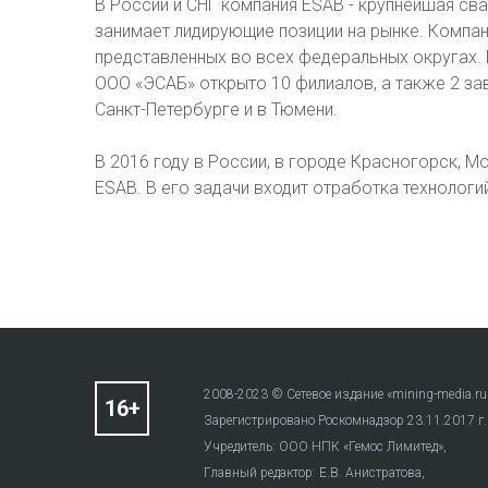
В России и СНГ компания ESAB - крупнейшая св
занимает лидирующие позиции на рынке. Компа
представленных во всех федеральных округах. В
OOO «ЭСАБ» открыто 10 филиалов, а также 2 за
Санкт-Петербурге и в Тюмени.
В 2016 году в России, в городе Красногорск, М
ESAB. В его задачи входит отработка технологи
2008-2023 © Сетевое издание «mining-media.ru
Зарегистрировано Роскомнадзор 23.11.2017 г
Учредитель: ООО НПК «Гемос Лимитед»,
Главный редактор: Е.В. Анистратова,