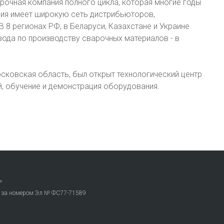
арочная компания полного цикла, которая многие годы
ния имеет широкую сеть дистрибьюторов,
 8 регионах РФ, в Беларуси, Казахстане и Украине
вода по производству сварочных материалов - в
осковская область, был открыт технологический центр
й, обучение и демонстрация оборудования.
»
. за номером Эл № ФС77-71589