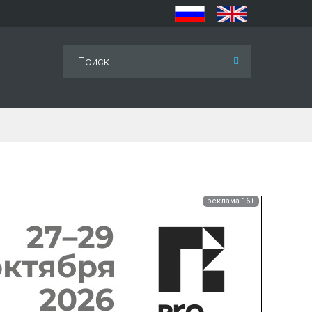
Искать...
реклама 16+