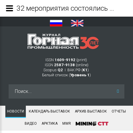
32 мероприятия состоялись в 2021 году в рамках председательства России в Арктическом совете - Журнал Горная промышленность
ISSN
1609-9192
(print)
ISSN
2587-9138
(online)
Scopus
Q2
Ι ВАК РФ (
K1
)
Белый список (
Уровень 1
)
Искать...
НОВОСТИ
КАЛЕНДАРЬ ВЫСТАВОК
АРХИВ ВЫСТАВОК
ОТЧЕТЫ
ВИДЕО
АРКТИКА
MWR