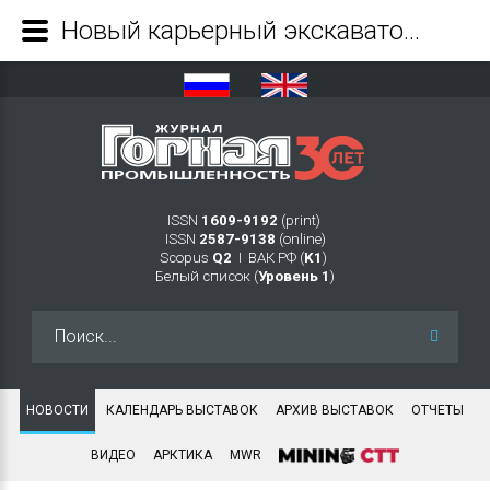
Новый карьерный экскаватор Hitachi приступил к работе на разрезе группы предприятий «Стройсервис» - Журнал Горная промышленность
ISSN
1609-9192
(print)
ISSN
2587-9138
(online)
Scopus
Q2
Ι ВАК РФ (
K1
)
Белый список (
Уровень 1
)
Искать...
НОВОСТИ
КАЛЕНДАРЬ ВЫСТАВОК
АРХИВ ВЫСТАВОК
ОТЧЕТЫ
ВИДЕО
АРКТИКА
MWR