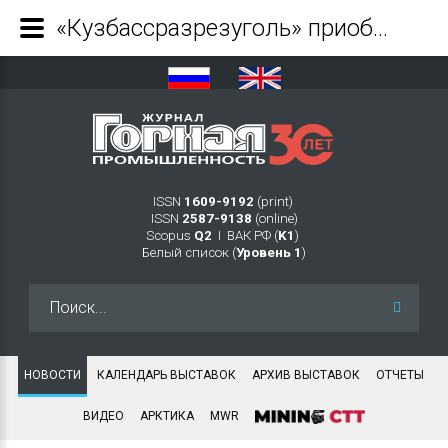
«Кузбассразрезуголь» приобрел автокран повышенной грузоподъемности - Журнал Горная промышленность
ISSN
1609-9192
(print)
ISSN
2587-9138
(online)
Scopus
Q2
Ι ВАК РФ (
K1
)
Белый список (
Уровень 1
)
Искать...
НОВОСТИ
КАЛЕНДАРЬ ВЫСТАВОК
АРХИВ ВЫСТАВОК
ОТЧЕТЫ
ВИДЕО
АРКТИКА
MWR