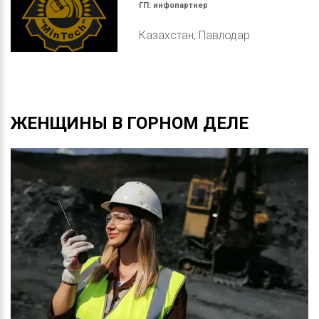
ГП:
инфопартнер
Казахстан, Павлодар
ЖЕНЩИНЫ
В
ГОРНОМ
ДЕЛЕ