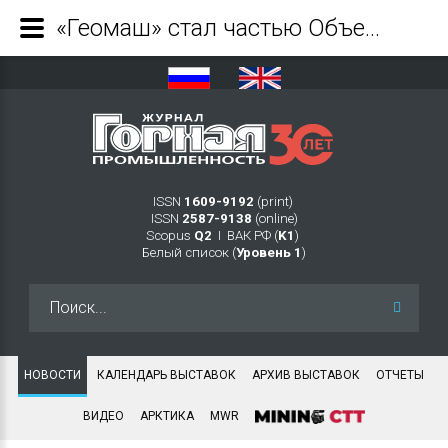
«Геомаш» стал частью Объединенных заводов буровой техники имени В. В. Воровского - Журнал Горная промышленность
ISSN
1609-9192
(print)
ISSN
2587-9138
(online)
Scopus
Q2
Ι ВАК РФ (
K1
)
Белый список (
Уровень 1
)
Искать...
НОВОСТИ
КАЛЕНДАРЬ ВЫСТАВОК
АРХИВ ВЫСТАВОК
ОТЧЕТЫ
ВИДЕО
АРКТИКА
MWR