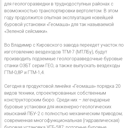
для геологоразведки в труднодоступных районах с
возможностью транспортировки вертолетом. В этом
году продолжится опытная эксплуатация новейшей
буровой установки «Геомаша» для так называемой
«Зеленой сейсмики».
Во Владимир с Кировского завода переедет участок по
изготовлению вездеходов ТГМ-7 (МТЛБу), будут
производить подземные геологоразведочные буровые
станки ОЗБТ серии ГЕО, а также выпускать вездеходы
ГТМ-0,8Р и ГТМ-1,4.
Сегодня в продуктовой линейке «Геомаша» порядка 20
видов техники, спроектированных собственным
конструкторским бюро. Среди них – легендарные
буровые установки для инженерно-геологических
изысканий ПБУ-2 с полностью механическим приводом;
современная многофункциональная (гидравлическая)
буровая установка УГБ-587; роторные буровые