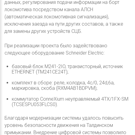
данных, регулирования подачи информации на борт
локомотива посредством канала АЛСН
(автоматическая локомотивная сигнализация),
исключения заезда на пути других составов, а также
для замены других устройств СЦБ.
При реализации проекта было задействовано
следующее оборудование Schneider Electric:
базовый блок M241-2IO, транзисторный, источник
ETHERNET (TM241CE24T);
комплект в сборе: реле, колодка, 4с/0, 24d,6a,
маркировка, скоба (RXM4AB1BDPVM);
коммутатор ConneXium неуправляемый 4TX/1FX-SM
(TCSESPU053FLCS0).
Благодаря модернизации системы удалось повысить
уровень безопасности движения на Талдинском
примыкании. Внедрение цифровой системы позволило