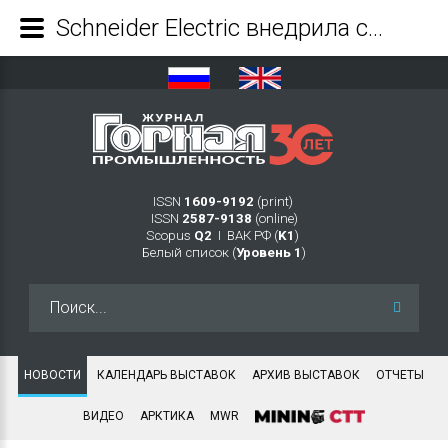
Schneider Electric внедрила систему управления движением поездов на Талдинском разрезе «Кузбассразрезугля» совместно с ЛокоТех-Сигнал - Журнал Горная промышленность
ISSN
1609-9192
(print)
ISSN
2587-9138
(online)
Scopus
Q2
Ι ВАК РФ (
K1
)
Белый список (
Уровень 1
)
Искать...
НОВОСТИ
КАЛЕНДАРЬ ВЫСТАВОК
АРХИВ ВЫСТАВОК
ОТЧЕТЫ
ВИДЕО
АРКТИКА
MWR