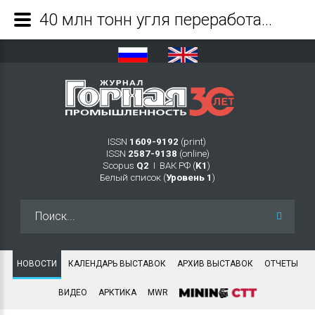
40 млн тонн угля переработала обогатительная фабрика «Красногорская» за 20 лет - Журнал Горная промышленность
ISSN
1609-9192
(print)
ISSN
2587-9138
(online)
Scopus
Q2
Ι ВАК РФ (
K1
)
Белый список (
Уровень 1
)
Искать...
НОВОСТИ
КАЛЕНДАРЬ ВЫСТАВОК
АРХИВ ВЫСТАВОК
ОТЧЕТЫ
ВИДЕО
АРКТИКА
MWR