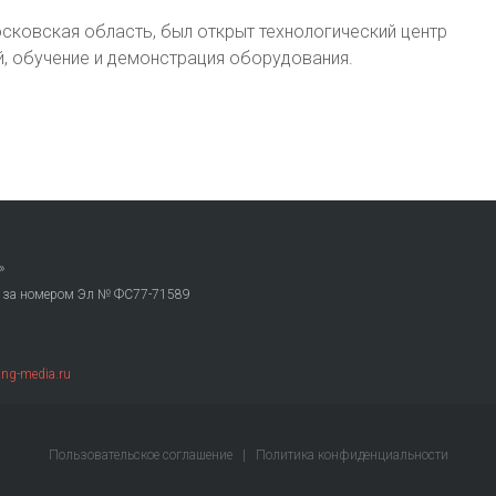
осковская область, был открыт технологический центр
й, обучение и демонстрация оборудования.
»
. за номером Эл № ФС77-71589
ng-media.ru
Пользовательское соглашение
|
Политика конфиденциальности