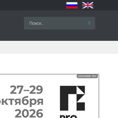
Искать...
реклама 16+