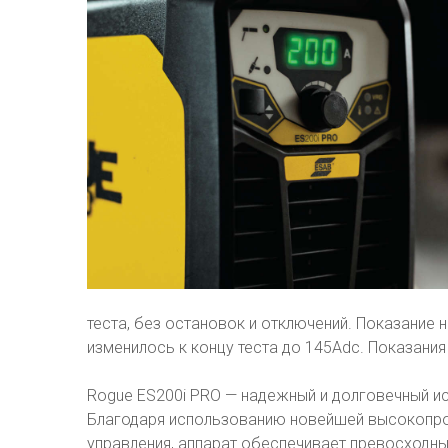
теста, без остановок и отключений. Показание н
изменилось к концу теста до 145Аdc. Показания 
Rogue ES200i PRO — надежный и долговечный и
Благодаря использованию новейшей высокопро
управления, аппарат обеспечивает превосходны