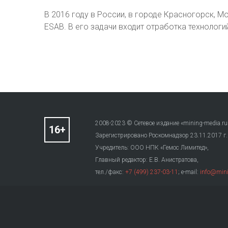
В 2016 году в России, в городе Красногорск, М
ESAB. В его задачи входит отработка технологи
2008-2023 © Сетевое издание «mining-media.ru
Зарегистрировано Роскомнадзор 23.11.2017 г
Учредитель: ООО НПК «Гемос Лимитед»,
Главный редактор: Е.В. Анистратова,
тел./факс:
+7 (499) 237-03-11
; e-mail:
info@mini