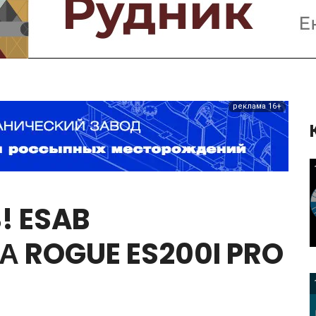
Предприятия и компании
Интервью
Выставки, Конференции
Женщины в горном деле
реклама 16+
!
ESAB
А
ROGUE
ES200I
PRO