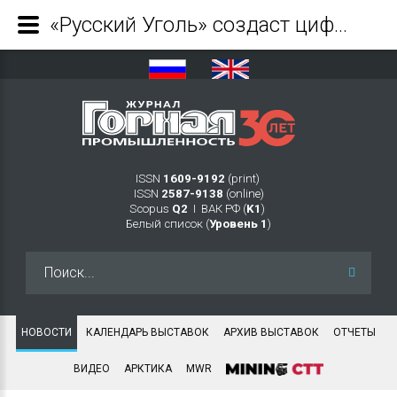
«Русский Уголь» создаст цифровую модель разреза Кирбинский при помощи БПЛА - Журнал Горная промышленность
ISSN
1609-9192
(print)
ISSN
2587-9138
(online)
Scopus
Q2
Ι ВАК РФ (
K1
)
Белый список (
Уровень 1
)
Искать...
НОВОСТИ
КАЛЕНДАРЬ ВЫСТАВОК
АРХИВ ВЫСТАВОК
ОТЧЕТЫ
ВИДЕО
АРКТИКА
MWR