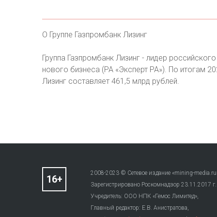
О Группе Газпромбанк Лизинг
Группа Газпромбанк Лизинг - лидер российского
нового бизнеса (РА «Эксперт РА»). По итогам 2
Лизинг составляет 461,5 млрд рублей.
2008-2023 © Сетевое издание «mining-media.ru
Зарегистрировано Роскомнадзор 23.11.2017 г
Учредитель: ООО НПК «Гемос Лимитед»,
Главный редактор: Е.В. Анистратова,