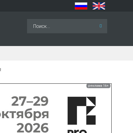
Искать...
2
реклама 16+