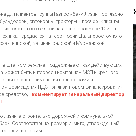
на для клиентов Группы Газпромбанк Лизинг, согласно
ульдозеры, автокраны, тракторы и прочее. Клиенты
роизводства со скидкой на аванс в размере 10% от
и техника передается на территории Дальневосточного
Архангельской, Калининградской и Мурманской
т в штатном режиме, поддерживают как действующих
огда может быть интересен компаниям МСП и крупного
ставки за счет применения госпрограммы
етом возмещения НДС при лизинговом финансировании,
ое средство, -
комментирует генеральный директор
н.
го лизинга строительно-дорожной и коммунальной
блей. Соответственно, размер лимита, утвержденный
жета всей программы.