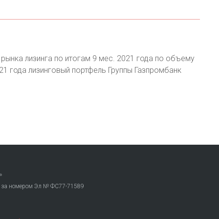
 рынка лизинга по итогам 9 мес. 2021 года по объему
021 года лизинговый портфель Группы Газпромбанк
»
. за номером Эл № ФС77-71589