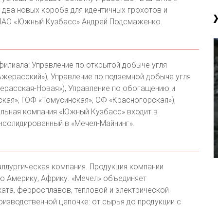
 два новых короба для идентичных грохотов и
 ПАО «Южный Кузбасс» Андрей Подсмаженко.
илиала: Управление по открытой добыче угля
ьжерасский»), Управление по подземной добыче угля
ьжерасская-Новая»), Управление по обогащению и
кая», ГОФ «Томусинская», ОФ «Красногорская»),
ольная компания «Южный Кузбасс» входит в
нсолидированный в «Мечел-Майнинг».
ллургическая компания. Продукция компании
ю Америку, Африку. «Мечел» объединяет
оката, ферросплавов, тепловой и электрической
оизводственной цепочке: от сырья до продукции с