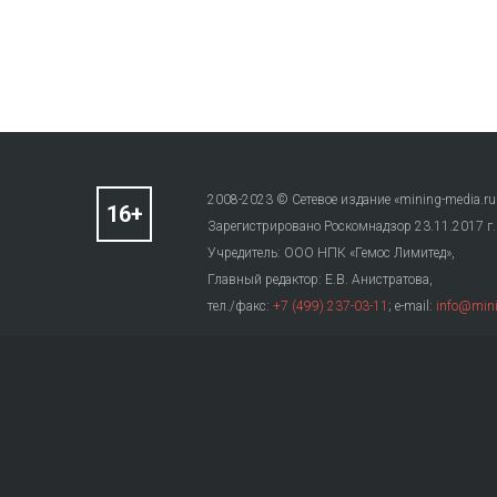
2008-2023 © Сетевое издание «mining-media.ru
Зарегистрировано Роскомнадзор 23.11.2017 г
Учредитель: ООО НПК «Гемос Лимитед»,
Главный редактор: Е.В. Анистратова,
тел./факс:
+7 (499) 237-03-11
; e-mail:
info@mini