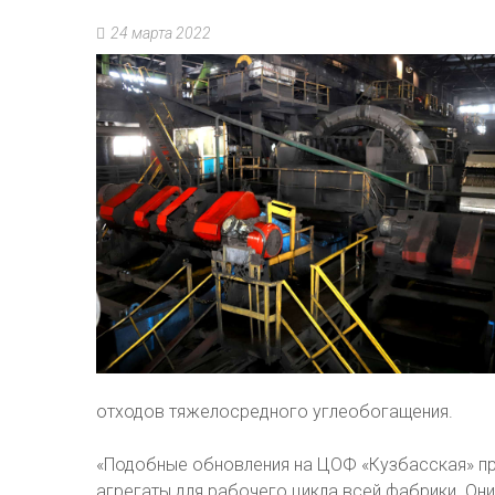
24 марта 2022
отходов тяжелосредного углеобогащения.
«Подобные обновления на ЦОФ «Кузбасская» пр
агрегаты для рабочего цикла всей фабрики. Он