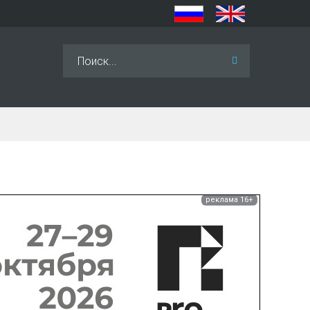
Искать...
реклама 16+