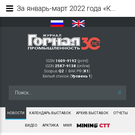
За январь-март 2022 года «Кузбасская Топливная Компания» увеличила добычу и переработку угля на 13% - Журнал Горная промышленность
ISSN
1609-9192
(print)
ISSN
2587-9138
(online)
Scopus
Q2
Ι ВАК РФ (
K1
)
Белый список (
Уровень 1
)
Искать...
НОВОСТИ
КАЛЕНДАРЬ ВЫСТАВОК
АРХИВ ВЫСТАВОК
ОТЧЕТЫ
ВИДЕО
АРКТИКА
MWR