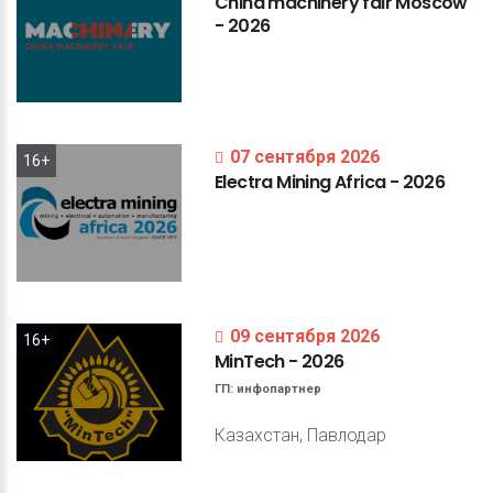
China
machinery
fair
Moscow
-
2026
07 сентября 2026
16+
Electra
Mining
Africa
-
2026
09 сентября 2026
16+
MinTech
-
2026
ГП:
инфопартнер
Казахстан, Павлодар