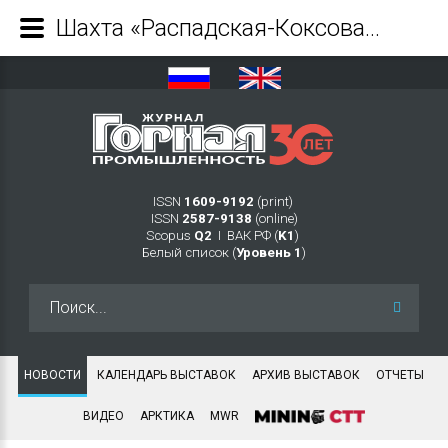
Шахта «Распадская-Коксовая» запустила в работу новую технику - Журнал Горная промышленность
ISSN
1609-9192
(print)
ISSN
2587-9138
(online)
Scopus
Q2
Ι ВАК РФ (
K1
)
Белый список (
Уровень 1
)
Искать...
НОВОСТИ
КАЛЕНДАРЬ ВЫСТАВОК
АРХИВ ВЫСТАВОК
ОТЧЕТЫ
ВИДЕО
АРКТИКА
MWR