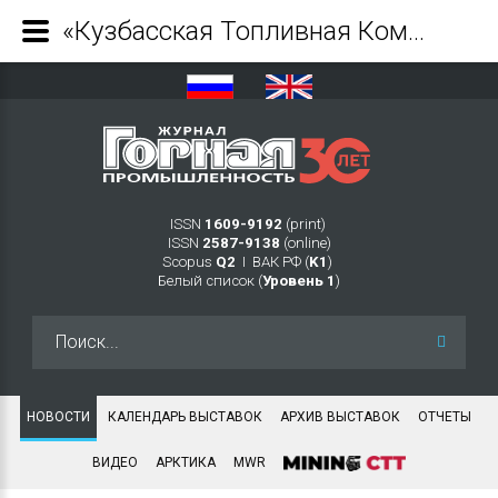
«Кузбасская Топливная Компания» расширяет парк технологического транспорта - Журнал Горная промышленность
ISSN
1609-9192
(print)
ISSN
2587-9138
(online)
Scopus
Q2
Ι ВАК РФ (
K1
)
Белый список (
Уровень 1
)
Искать...
НОВОСТИ
КАЛЕНДАРЬ ВЫСТАВОК
АРХИВ ВЫСТАВОК
ОТЧЕТЫ
ВИДЕО
АРКТИКА
MWR