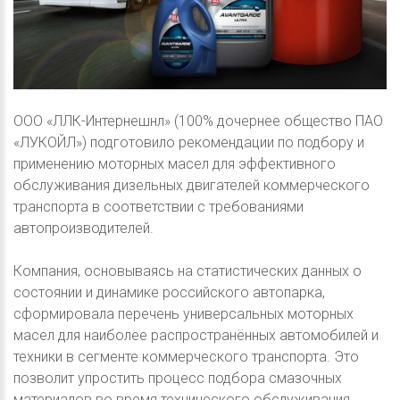
ООО «ЛЛК-Интернешнл» (100% дочернее общество ПАО
«ЛУКОЙЛ») подготовило рекомендации по подбору и
применению моторных масел для эффективного
обслуживания дизельных двигателей коммерческого
транспорта в соответствии с требованиями
автопроизводителей.
Компания, основываясь на статистических данных о
состоянии и динамике российского автопарка,
сформировала перечень универсальных моторных
масел для наиболее распространённых автомобилей и
техники в сегменте коммерческого транспорта. Это
позволит упростить процесс подбора смазочных
материалов во время технического обслуживания.