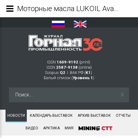
Моторные масла LUKOIL Avantgarde Ultra для эффективного обслуживания коммерческой техники - Журнал Горная промышленность
ISSN
1609-9192
(print)
ISSN
2587-9138
(online)
Scopus
Q2
Ι ВАК РФ (
K1
)
Белый список (
Уровень 1
)
Искать...
НОВОСТИ
КАЛЕНДАРЬ ВЫСТАВОК
АРХИВ ВЫСТАВОК
ОТЧЕТЫ
ВИДЕО
АРКТИКА
MWR