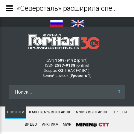
«Северсталь» расширила спектр решений для горнодобывающей отрасли - Журнал Горная промышленность
ISSN
1609-9192
(print)
ISSN
2587-9138
(online)
Scopus
Q2
Ι ВАК РФ (
K1
)
Белый список (
Уровень 1
)
Искать...
НОВОСТИ
КАЛЕНДАРЬ ВЫСТАВОК
АРХИВ ВЫСТАВОК
ОТЧЕТЫ
ВИДЕО
АРКТИКА
MWR