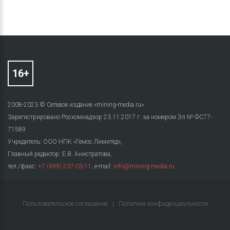
2008-2023 © Сетевое издание «mining-media.ru»
Зарегистрировано Роскомнадзор 23.11.2017 г. за номером Эл № ФС77-
71589
Учредитель: ООО НПК «Гемос Лимитед»,
Главный редактор: Е.В. Анистратова,
тел./факс:
+7 (499) 237-03-11
; e-mail:
info@mining-media.ru
Пользовательское соглашение
|
Политика конфиденциальности