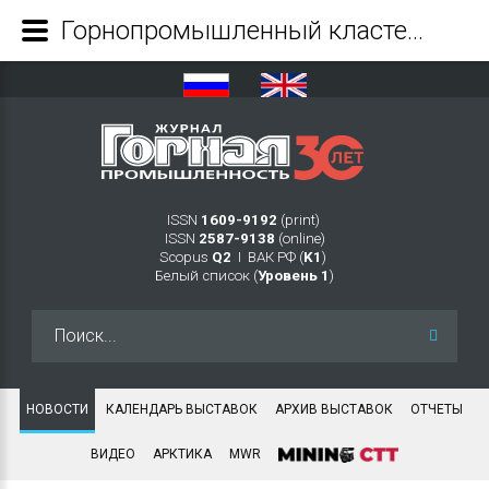
Горнопромышленный кластер создадут в арктической части Якутии - Журнал Горная промышленность
ISSN
1609-9192
(print)
ISSN
2587-9138
(online)
Scopus
Q2
Ι ВАК РФ (
K1
)
Белый список (
Уровень 1
)
Искать...
НОВОСТИ
КАЛЕНДАРЬ ВЫСТАВОК
АРХИВ ВЫСТАВОК
ОТЧЕТЫ
ВИДЕО
АРКТИКА
MWR