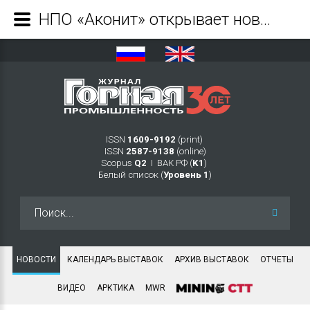
НПО «Аконит» открывает новый завод по производству высокотехнологичных металлоконструкций - Журнал Горная промышленность
ISSN
1609-9192
(print)
ISSN
2587-9138
(online)
Scopus
Q2
Ι ВАК РФ (
K1
)
Белый список (
Уровень 1
)
Искать...
НОВОСТИ
КАЛЕНДАРЬ ВЫСТАВОК
АРХИВ ВЫСТАВОК
ОТЧЕТЫ
ВИДЕО
АРКТИКА
MWR