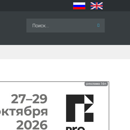
Искать...
реклама 16+