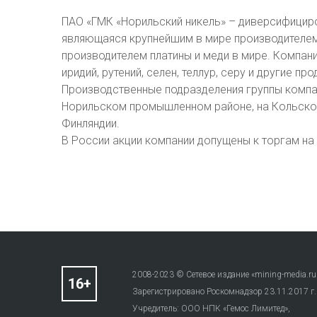
ПАО «ГМК «Норильский никель» – диверсифицир
являющаяся крупнейшим в мире производителем
производителем платины и меди в мире. Компани
иридий, рутений, селен, теллур, серу и другие про
Производственные подразделения группы компа
Норильском промышленном районе, на Кольском
Финляндии.
В России акции компании допущены к торгам на
2008-2023 © Сетевое издание «mining-media.ru
Зарегистрировано Роскомнадзор 23.11.2017 г
Учредитель: ООО НПК «Гемос Лимитед»,