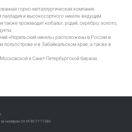
ованная горно-металлургическая компания,
 палладия и высокосортного никеля, ведущим
я также производит кобальт, родий, серебро, золото,
дукты.
ний «Норильский никель» расположены в России в
 полуострове и в Забайкальском крае, а также в
 Московской и Санкт-Петербургской биржах.
»
. за номером Эл № ФС77-71589