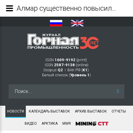
Алмар существенно повысил уровень изученности своей минеральной базы и представил образцы добытых алмазов - Журнал Горная промышленность
ISSN
1609-9192
(print)
ISSN
2587-9138
(online)
Scopus
Q2
Ι ВАК РФ (
K1
)
Белый список (
Уровень 1
)
Искать...
НОВОСТИ
КАЛЕНДАРЬ ВЫСТАВОК
АРХИВ ВЫСТАВОК
ОТЧЕТЫ
ВИДЕО
АРКТИКА
MWR