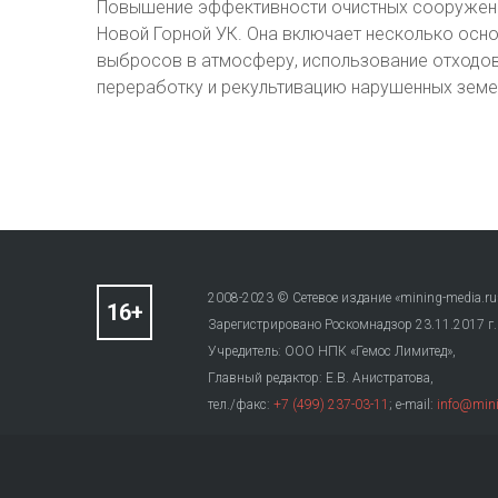
Повышение эффективности очистных сооружений
Новой Горной УК. Она включает несколько осно
выбросов в атмосферу, использование отходов
переработку и рекультивацию нарушенных земе
2008-2023 © Сетевое издание «mining-media.ru
Зарегистрировано Роскомнадзор 23.11.2017 г
Учредитель: ООО НПК «Гемос Лимитед»,
Главный редактор: Е.В. Анистратова,
тел./факс:
+7 (499) 237-03-11
; e-mail:
info@mini