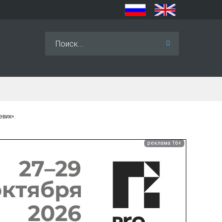
Искать...
вик».
реклама 16+