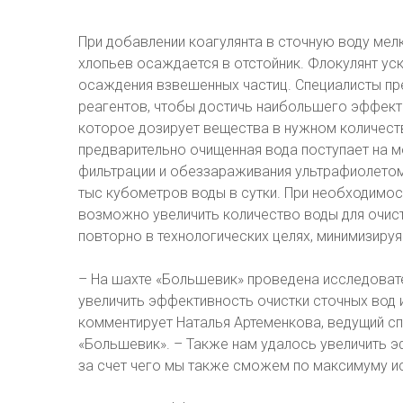
При добавлении коагулянта в сточную воду мелк
хлопьев осаждается в отстойник. Флокулянт уск
осаждения взвешенных частиц. Специалисты пр
реагентов, чтобы достичь наибольшего эффект
которое дозирует вещества в нужном количеств
предварительно очищенная вода поступает на м
фильтрации и обеззараживания ультрафиолетом
тыс кубометров воды в сутки. При необходимос
возможно увеличить количество воды для очист
повторно в технологических целях, минимизиру
– На шахте «Большевик» проведена исследовате
увеличить эффективность очистки сточных вод и
комментирует Наталья Артеменкова, ведущий с
«Большевик». – Также нам удалось увеличить э
за счет чего мы также сможем по максимуму и