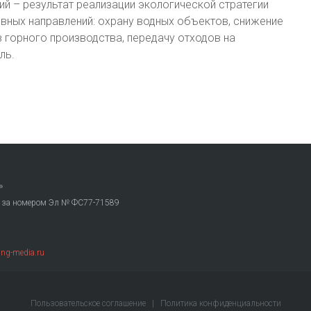
 – результат реализации экологической стратегии
вных направлений: охрану водных объектов, снижение
 горного производства, передачу отходов на
ль.
»
. за номером Эл № ФС77-71589
ng-media.ru
Пользовательское соглашение
|
Политика конфиденциальности