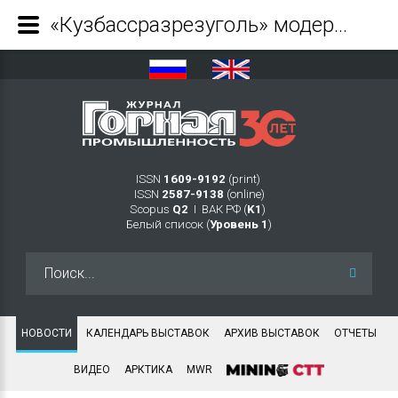
«Кузбассразрезуголь» модернизировал парк пассажирского автотранспорта - Журнал Горная промышленность
ISSN
1609-9192
(print)
ISSN
2587-9138
(online)
Scopus
Q2
Ι ВАК РФ (
K1
)
Белый список (
Уровень 1
)
Искать...
НОВОСТИ
КАЛЕНДАРЬ ВЫСТАВОК
АРХИВ ВЫСТАВОК
ОТЧЕТЫ
ВИДЕО
АРКТИКА
MWR