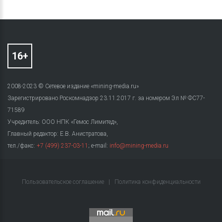
2008-2023 © Сетевое издание «mining-media.ru»
Зарегистрировано Роскомнадзор 23.11.2017 г. за номером Эл № ФС77-
71589
Учредитель: ООО НПК «Гемос Лимитед»,
Главный редактор: Е.В. Анистратова,
тел./факс:
+7 (499) 237-03-11
; e-mail:
info@mining-media.ru
Пользовательское соглашение
|
Политика конфиденциальности