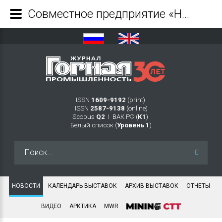
Совместное предприятие «НОРНИКЕЛЯ» и «РОСАТОМА» получило лицензию на разработку Колмозерского месторождения - Журнал Горная промышленность
ISSN
1609-9192
(print)
ISSN
2587-9138
(online)
Scopus
Q2
Ι ВАК РФ (
K1
)
Белый список (
Уровень 1
)
Искать...
НОВОСТИ
КАЛЕНДАРЬ ВЫСТАВОК
АРХИВ ВЫСТАВОК
ОТЧЕТЫ
ВИДЕО
АРКТИКА
MWR